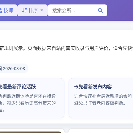
圳高端茶vx服务价
深圳中圈大圈如何联系|深圳98场攻略
深圳高端茶微信
圈平台_115
25年3月4日 BY
ADMIN
市发展与商业模式革新