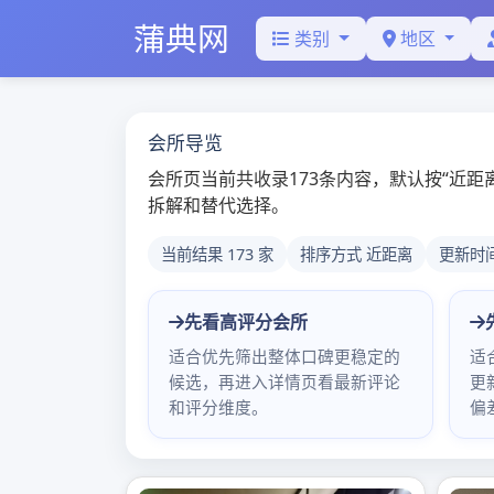
Skip
to
content
深
深圳中
ON 20
探索深圳中圈平台如何助力城