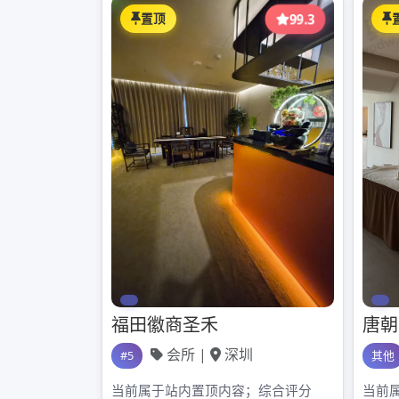
随着科技不断进步与产业发展，深圳作为中国改
经济的高速增长。深圳中圈平台便是其中一个重
行业的深度变革和商业模式的创新。
深圳中圈平台的基本概况
深圳中圈平台，作为一个综合性创新平台，致力
台不仅为企业提供技术支持，还涵盖了产业孵化
个大湾区企业发展的重要支撑。平台通过吸引国
他们在资源、技术、市场等多个方面取得突破。
中圈平台的创新与发展模式
深圳中圈平台的创新模式主要体现在三个方面：
系，帮助初创公司从理念到市场的快速转型；二
工智能、5G、大数据等前沿技术在各个行业中
风险投资机构和金融机构的合作，帮助企业获取
瓶颈。
www.dangjitour.com
,,
www.tanbagua.com
,
ww